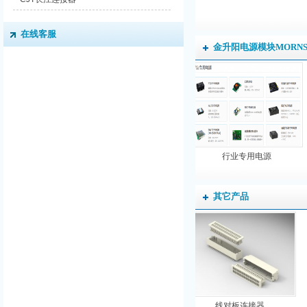
I NAND FLA...
GD NOR FLASH
在线客服
金升阳电源模块MORNS
隔离 - 隔离变送器
信号隔离 - 工业通讯模块
行业专用电源
其它产品
CI-E 连接器
线对线连接器
线对板连接器